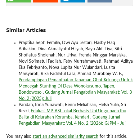
Similar Articles
Praptika Septi Femilia, Dwi Ayu Lestari, Hasby Haq
Arihakim, Dina Akmaliyatul Hilyah, Bayu Aldi Tiya, Sitti
Shofiatus Sholehah, Nur Uriva, Frenda Ninggar Marsiska,
Novi So’imatul Fadilah, Feby Nurrahmawati, Rahmad Aditya
Eka Febriyanto, Nova Lupita Nur Wulandari, Lusita
Maisyaroh, Rika Fadilatul Laila, Ahmad Murobbiy W. F.,
Pendampingan Pemanfaatan Tanaman Obat Keluarga Untuk
Mencegah Stunting Di Desa Wonokusumo, Tapen,
Bondowoso
,
Gudang Jurnal Pengabdian Masyarakat: Vol. 3
No. 2 (2025): Juli
Paridah, Irma Yunawati, Renni Meliahsari, Helsa Yulia, Sri
Rezki,
Edukasi MP-ASI Lokal Berbasis Ubi Ungu pada Ibu
Balita di Kelurahan Korumba, Kendari
,
Gudang Jurnal
Pengabdian Masyarakat: Vol. 4 No. 2 (2026): GJPM - Juli
You may also
start an advanced similarity search
for this article.