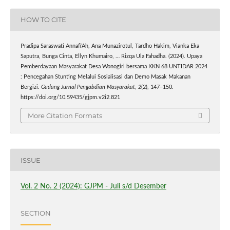
HOW TO CITE
Pradipa Saraswati Annafi’Ah, Ana Munazirotul, Tardho Hakim, Vianka Eka
Saputra, Bunga Cinta, Ellyn Khumairo, … Rizqa Ula Fahadha. (2024). Upaya
Pemberdayaan Masyarakat Desa Wonogiri bersama KKN 68 UNTIDAR 2024
: Pencegahan Stunting Melalui Sosialisasi dan Demo Masak Makanan
Bergizi.
Gudang Jurnal Pengabdian Masyarakat
,
2
(2), 147–150.
https://doi.org/10.59435/gjpm.v2i2.821
More Citation Formats
ISSUE
Vol. 2 No. 2 (2024): GJPM - Juli s/d Desember
SECTION