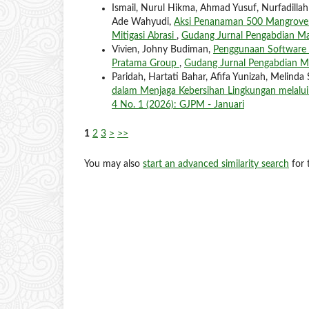
Ismail, Nurul Hikma, Ahmad Yusuf, Nurfadilla
Ade Wahyudi,
Aksi Penanaman 500 Mangrove: 
Mitigasi Abrasi
,
Gudang Jurnal Pengabdian Ma
Vivien, Johny Budiman,
Penggunaan Software 
Pratama Group
,
Gudang Jurnal Pengabdian Mas
Paridah, Hartati Bahar, Afifa Yunizah, Melinda
dalam Menjaga Kebersihan Lingkungan melalu
4 No. 1 (2026): GJPM - Januari
1
2
3
>
>>
You may also
start an advanced similarity search
for t