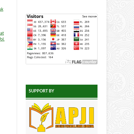
uk
at
ol.
SUPPORT BY