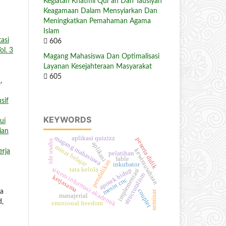
Kegiatan Khatmil Qur’an Dan Tausiyah
Keagamaan Dalam Mensyiarkan Dan
Meningkatkan Pemahaman Agama
Islam
asi
606
l. 3
Magang Mahasiswa Dan Optimalisasi
Layanan Kesejahteraan Masyarakat
605
i
,
sif
KEYWORDS
ui
ian
magang mahasiswa
aplikasi quizizz
peserta didik
ide usaha
aplikasi
minat belajar
kewirausahaan
erja
pelatihan
fable
pendidikan
inkubator
sistem informasi akademik
tata kelola
apotek hidup
implementasi
structuralism
kerjasama
mesin cnc
couplet
ya
seminar
manajerial
d,
emotional freedom