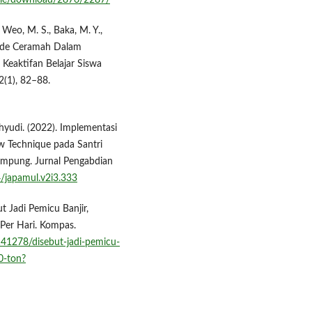
icle/download/2876/2287/
, Weo, M. S., Baka, M. Y.,
tode Ceramah Dalam
Keaktifan Belajar Siswa
2(1), 82–88.
udi. (2022). Implementasi
w Technique pada Santri
ampung. Jurnal Pengabdian
4/japamul.v2i3.333
t Jadi Pemicu Banjir,
Per Hari. Kompas.
41278/disebut-jadi-pemicu-
0-ton?