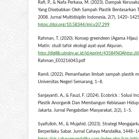
Rafi, P., & Nafa Perkasa, M. (2023). Dampak Kerusa
Yang Disebabkan Oleh Sampah Plastik Berdasarkan 
2008. Jurnal Multidisiplin Indonesia, 2(7), 1420–1425
https://doi.org/10.58344/jmi.v2i7.299
Rahman, T. (2020). Konsep greendeen (Agama Hijau) 
Matin: studi tafsir ekologi ayat-ayat Alquran.
http://digilib.uinsby.ac.id/id/eprint/43584%0Ahttp://d
Rahman_E03216043.pdf
Ramli. (2022). Pemanfaatan limbah sampah plastik m
Universitas Negeri Semarang, 1–8.
Sanjayanti, A., & Fauzi, F. (2024). Ecobrick : Solusi
Plastik Anorganik Dan Membangun Kebiasaan Hidup
Jakarta. Jurnal Pengabdian Masyarakat, 2(2), 1–5.
Syaifulloh, M., & Mujahid. (2023). Strategi Mengajar
Berperilaku Sabar. Jurnal Cahaya Mandalika, 1448–1