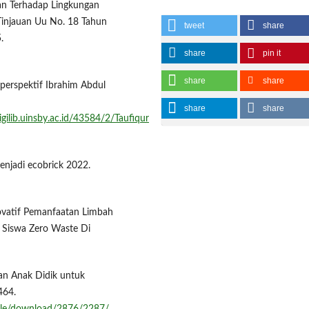
kan Terhadap Lingkungan
Tinjauan Uu No. 18 Tahun
tweet
share
.
share
pin it
share
share
perspektif Ibrahim Abdul
share
share
igilib.uinsby.ac.id/43584/2/Taufiqur
enjadi ecobrick 2022.
 Inovatif Pemanfaatan Limbah
 Siswa Zero Waste Di
kan Anak Didik untuk
464.