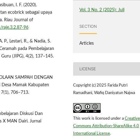
sibuan, I. F. (2020).
Vol. 3 No. 2 (2025): Juli
tan ecobrick sebagai upaya
. Riau Journal of
SECTION
/raje.3.2.87-96
 P., Lestari, R., & Nadia, S.
Articles
 Ceramah pada Pembelajaran
i Guru (JIPG), 4(2), 137–145.
LICENSE
ENGELOLAAN SAMPAH DENGAN
 Di Desa Mamak Kabupaten
Copyright (c) 2025 Farida Putri
 7(1), 706–713.
Ramadhani, Wafiq Daniyatun Najwa
belajaran Diskusi Dan
This work is licensed under a
Creative
s X MAN Dairi. Jurnal
Commons Attribution-ShareAlike 4.0
International License
.