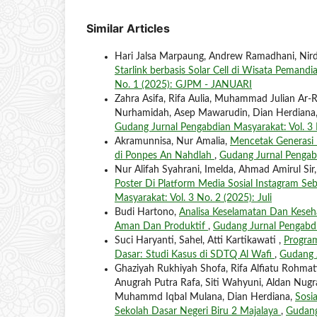
Similar Articles
Hari Jalsa Marpaung, Andrew Ramadhani, Nirda
Starlink berbasis Solar Cell di Wisata Pemand
No. 1 (2025): GJPM - JANUARI
Zahra Asifa, Rifa Aulia, Muhammad Julian Ar-Raf
Nurhamidah, Asep Mawarudin, Dian Herdiana
Gudang Jurnal Pengabdian Masyarakat: Vol. 3 N
Akramunnisa, Nur Amalia,
Mencetak Generasi 
di Ponpes An Nahdlah
,
Gudang Jurnal Pengabd
Nur Alifah Syahrani, Imelda, Ahmad Amirul Si
Poster Di Platform Media Sosial Instagram
Masyarakat: Vol. 3 No. 2 (2025): Juli
Budi Hartono,
Analisa Keselamatan Dan Keseha
Aman Dan Produktif
,
Gudang Jurnal Pengabdia
Suci Haryanti, Sahel, Atti Kartikawati ,
Program
Dasar: Studi Kasus di SDTQ Al Wafi
,
Gudang 
Ghaziyah Rukhiyah Shofa, Rifa Alfiatu Rohmati
Anugrah Putra Rafa, Siti Wahyuni, Aldan Nu
Muhammd Iqbal Mulana, Dian Herdiana,
Sosia
Sekolah Dasar Negeri Biru 2 Majalaya
,
Gudang