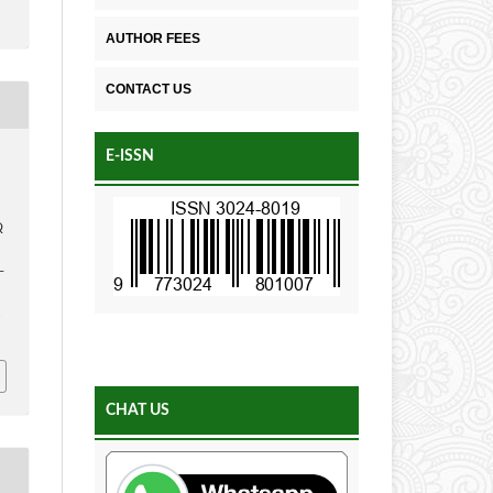
AUTHOR FEES
CONTACT US
E-ISSN
Q
–
4
CHAT US