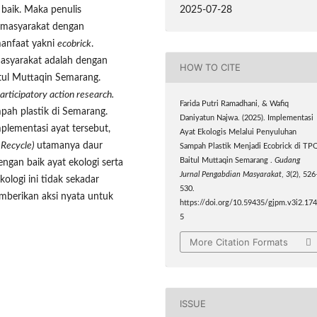
2025-07-28
baik. Maka penulis
 masyarakat dengan
anfaat yakni
ecobrick
.
asyarakat adalah dengan
HOW TO CITE
tul Muttaqin Semarang.
articipatory action research.
Farida Putri Ramadhani, & Wafiq
mpah plastik di Semarang.
Daniyatun Najwa. (2025). Implementasi
mplementasi ayat tersebut,
Ayat Ekologis Melalui Penyuluhan
 Recycle)
utamanya daur
Sampah Plastik Menjadi Ecobrick di TP
Baitul Muttaqin Semarang .
Gudang
engan baik ayat ekologi serta
Jurnal Pengabdian Masyarakat
,
3
(2), 526
ologi ini tidak sekadar
530.
mberikan aksi nyata untuk
https://doi.org/10.59435/gjpm.v3i2.17
5
More Citation Formats
ISSUE