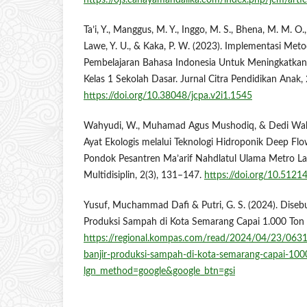
https://ojs.cahayamandalika.com/index.php/jcm/art
Ta’i, Y., Manggus, M. Y., Inggo, M. S., Bhena, M. M. O.
Lawe, Y. U., & Kaka, P. W. (2023). Implementasi Me
Pembelajaran Bahasa Indonesia Untuk Meningkatkan 
Kelas 1 Sekolah Dasar. Jurnal Citra Pendidikan Anak, 
https://doi.org/10.38048/jcpa.v2i1.1545
Wahyudi, W., Muhamad Agus Mushodiq, & Dedi Wahy
Ayat Ekologis melalui Teknologi Hidroponik Deep Flo
Pondok Pesantren Ma’arif Nahdlatul Ulama Metro L
Multidisiplin, 2(3), 131–147.
https://doi.org/10.5121
Yusuf, Muchammad Dafi & Putri, G. S. (2024). Disebu
Produksi Sampah di Kota Semarang Capai 1.000 Ton 
https://regional.kompas.com/read/2024/04/23/0631
banjir-produksi-sampah-di-kota-semarang-capai-100
lgn_method=google&google_btn=gsi