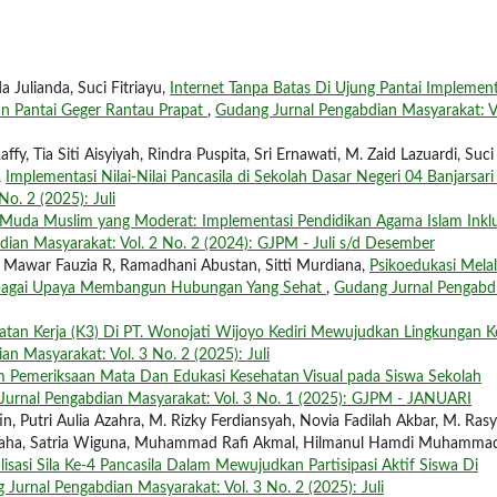
 Julianda, Suci Fitriayu,
Internet Tanpa Batas Di Ujung Pantai Implement
ian Pantai Geger Rantau Prapat
,
Gudang Jurnal Pengabdian Masyarakat: Vo
fy, Tia Siti Aisyiyah, Rindra Puspita, Sri Ernawati, M. Zaid Lazuardi, Suci
,
Implementasi Nilai-Nilai Pancasila di Sekolah Dasar Negeri 04 Banjarsar
o. 2 (2025): Juli
Muda Muslim yang Moderat: Implementasi Pendidikan Agama Islam Inklu
ian Masyarakat: Vol. 2 No. 2 (2024): GJPM - Juli s/d Desember
r, Mawar Fauzia R, Ramadhani Abustan, Sitti Murdiana,
Psikoedukasi Melal
 Sebagai Upaya Membangun Hubungan Yang Sehat
,
Gudang Jurnal Pengabd
tan Kerja (K3) Di PT. Wonojati Wijoyo Kediri Mewujudkan Lingkungan K
n Masyarakat: Vol. 3 No. 2 (2025): Juli
 Pemeriksaan Mata Dan Edukasi Kesehatan Visual pada Siswa Sekolah
Jurnal Pengabdian Masyarakat: Vol. 3 No. 1 (2025): GJPM - JANUARI
n, Putri Aulia Azahra, M. Rizky Ferdiansyah, Novia Fadilah Akbar, M. Ras
graha, Satria Wiguna, Muhammad Rafi Akmal, Hilmanul Hamdi Muhamma
lisasi Sila Ke-4 Pancasila Dalam Mewujudkan Partisipasi Aktif Siswa Di
 Jurnal Pengabdian Masyarakat: Vol. 3 No. 2 (2025): Juli