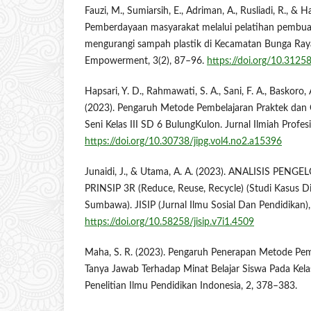
Fauzi, M., Sumiarsih, E., Adriman, A., Rusliadi, R., & Ha
Pemberdayaan masyarakat melalui pelatihan pembua
mengurangi sampah plastik di Kecamatan Bunga Raya
Empowerment, 3(2), 87–96.
https://doi.org/10.31258
Hapsari, Y. D., Rahmawati, S. A., Sani, F. A., Baskoro, A.
(2023). Pengaruh Metode Pembelajaran Praktek dan
Seni Kelas III SD 6 BulungKulon. Jurnal Ilmiah Profes
https://doi.org/10.30738/jipg.vol4.no2.a15396
Junaidi, J., & Utama, A. A. (2023). ANALISIS P
PRINSIP 3R (Reduce, Reuse, Recycle) (Studi Kasus
Sumbawa). JISIP (Jurnal Ilmu Sosial Dan Pendidikan),
https://doi.org/10.58258/jisip.v7i1.4509
Maha, S. R. (2023). Pengaruh Penerapan Metode Pem
Tanya Jawab Terhadap Minat Belajar Siswa Pada Kela
Penelitian Ilmu Pendidikan Indonesia, 2, 378–383.