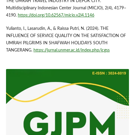
THE UMRAH TRAVEL INDUSTRY IN DEPOK CITY.
Multidisciplinary Indonesian Center Journal (MICJO), 2(4), 4179–
4190.
https://doi.org/10.62567/micjo.v2i4.1146
Yulianto, I., Lasarudin, A., & Raissa Putri, N. (2024). THE
INFLUENCE OF SERVICE QUALITY ON THE SATISFACTION OF
UMRAH PILGRIMS IN SHAFWAH HOLIDAYS SOUTH
TANGERANG.
https://jurnal.unmer.ac.id/index.php/icgss