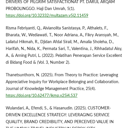
DRIVERS OF PILGRIM SATISFACTIONAT PT. DARUL ARQAM
PROBOLINGGO. Haji Dan Umrah, 5(1).
https://doi.org/10.32332/multazam.v5i2.11459
Risma Febriyanti, Q., Alvianolita Sanistasya, P., Althalets, F.,
Bharata, W., Wediawati, T., Noor Adriana, A., Fikry Aransyah, M.,
Lailatul Hikmah, R., Djidan Afdal Sirail, M., Amalia Sholeha, D.,
Harifah, N., Nida, K., Permata Sari, T., Valentina, J., Rihhadatul Aisy,
A., & Arning Putri, L. (2022). Pelatihan Penerapan Service Excellent
di Bidang Food & (Vol. 3, Number 2).
Thanetsunthorn, N. (2025). From Theory to Practice: Leveraging
Appreciative Inquiry for Workplace Belonging and Collaboration.
Journal of Knowledge Management Practice, 25(4).
https://doi.org/10.62477/jkmp.v25i4.537
Wulandari, A., Efendi, S., & Hasanudin. (2025). CUSTOMER-
DRIVEN EXCELLENCE STRATEGY: LEVERAGING SERVICE
QUALITY, BRAND CREDIBILITY, AND PERCEIVED VALUE IN