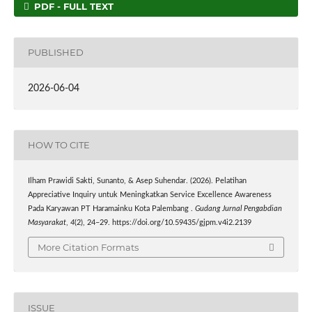
PDF - FULL TEXT
PUBLISHED
2026-06-04
HOW TO CITE
Ilham Prawidi Sakti, Sunanto, & Asep Suhendar. (2026). Pelatihan
Appreciative Inquiry untuk Meningkatkan Service Excellence Awareness
Pada Karyawan PT Haramainku Kota Palembang .
Gudang Jurnal Pengabdian
Masyarakat
,
4
(2), 24–29. https://doi.org/10.59435/gjpm.v4i2.2139
More Citation Formats
ISSUE