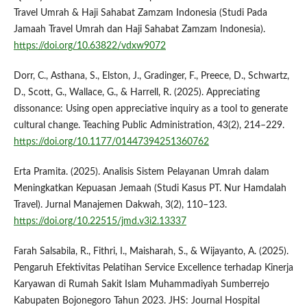
Travel Umrah & Haji Sahabat Zamzam Indonesia (Studi Pada
Jamaah Travel Umrah dan Haji Sahabat Zamzam Indonesia).
https://doi.org/10.63822/vdxw9072
Dorr, C., Asthana, S., Elston, J., Gradinger, F., Preece, D., Schwartz,
D., Scott, G., Wallace, G., & Harrell, R. (2025). Appreciating
dissonance: Using open appreciative inquiry as a tool to generate
cultural change. Teaching Public Administration, 43(2), 214–229.
https://doi.org/10.1177/01447394251360762
Erta Pramita. (2025). Analisis Sistem Pelayanan Umrah dalam
Meningkatkan Kepuasan Jemaah (Studi Kasus PT. Nur Hamdalah
Travel). Jurnal Manajemen Dakwah, 3(2), 110–123.
https://doi.org/10.22515/jmd.v3i2.13337
Farah Salsabila, R., Fithri, I., Maisharah, S., & Wijayanto, A. (2025).
Pengaruh Efektivitas Pelatihan Service Excellence terhadap Kinerja
Karyawan di Rumah Sakit Islam Muhammadiyah Sumberrejo
Kabupaten Bojonegoro Tahun 2023. JHS: Journal Hospital