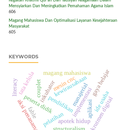
Kegiatan Khatmil Qur’an Dan Tausiyah Keagamaan Dalam
Mensyiarkan Dan Meningkatkan Pemahaman Agama Islam
606
Magang Mahasiswa Dan Optimalisasi Layanan Kesejahteraan
Masyarakat
605
KEYWORDS
gaya belajar
magang mahasiswa
tata kelola
kewirausahaan
mesin cnc
literacy
inkubator
couplet
manajerial
implementasi
ide usaha
peserta didik
pendidikan
rekrutmen digital
aksi penanaman
aplikasi
fable
pelatihan
apotek hidup
structuralism