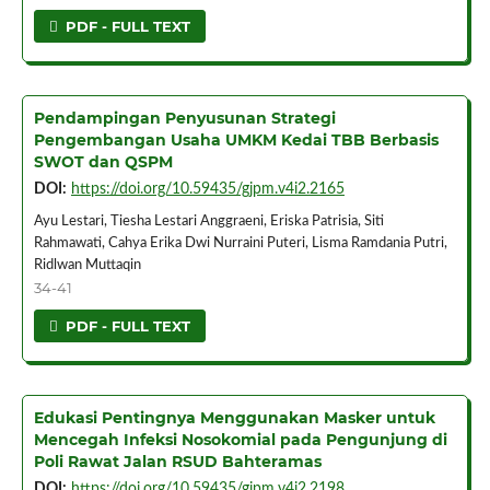
PDF - FULL TEXT
Pendampingan Penyusunan Strategi
Pengembangan Usaha UMKM Kedai TBB Berbasis
SWOT dan QSPM
DOI:
https://doi.org/10.59435/gjpm.v4i2.2165
Ayu Lestari, Tiesha Lestari Anggraeni, Eriska Patrisia, Siti
Rahmawati, Cahya Erika Dwi Nurraini Puteri, Lisma Ramdania Putri,
Ridlwan Muttaqin
34-41
PDF - FULL TEXT
Edukasi Pentingnya Menggunakan Masker untuk
Mencegah Infeksi Nosokomial pada Pengunjung di
Poli Rawat Jalan RSUD Bahteramas
DOI:
https://doi.org/10.59435/gjpm.v4i2.2198