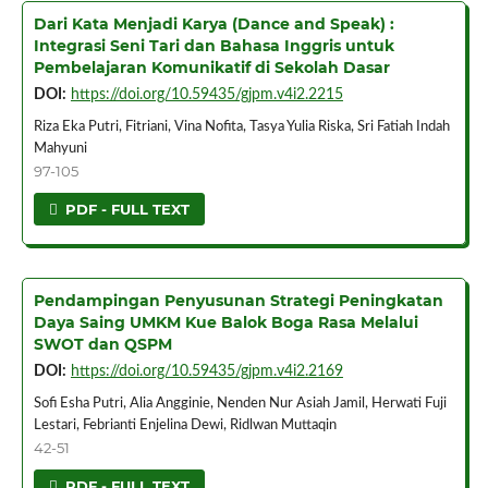
Dari Kata Menjadi Karya (Dance and Speak) :
Integrasi Seni Tari dan Bahasa Inggris untuk
Pembelajaran Komunikatif di Sekolah Dasar
DOI:
https://doi.org/10.59435/gjpm.v4i2.2215
Riza Eka Putri, Fitriani, Vina Nofita, Tasya Yulia Riska, Sri Fatiah Indah
Mahyuni
97-105
PDF - FULL TEXT
Pendampingan Penyusunan Strategi Peningkatan
Daya Saing UMKM Kue Balok Boga Rasa Melalui
SWOT dan QSPM
DOI:
https://doi.org/10.59435/gjpm.v4i2.2169
Sofi Esha Putri, Alia Angginie, Nenden Nur Asiah Jamil, Herwati Fuji
Lestari, Febrianti Enjelina Dewi, Ridlwan Muttaqin
42-51
PDF - FULL TEXT