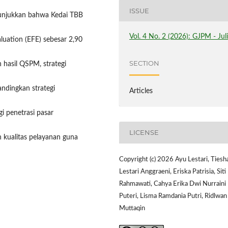
ISSUE
enunjukkan bahwa Kedai TBB
Vol. 4 No. 2 (2026): GJPM - Jul
aluation (EFE) sebesar 2,90
SECTION
n hasil QSPM, strategi
andingkan strategi
Articles
i penetrasi pasar
LICENSE
an kualitas pelayanan guna
Copyright (c) 2026 Ayu Lestari, Tiesh
Lestari Anggraeni, Eriska Patrisia, Siti
Rahmawati, Cahya Erika Dwi Nurraini
Puteri, Lisma Ramdania Putri, Ridlwan
Muttaqin