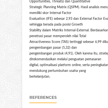
Opportunities, Threats) dan Quantitative
Strategic Planning Matrix (QSPM). Hasil analisis m
memiliki skor Internal Factor
Evaluation (IFE) sebesar 2,93 dan External Factor Ev
sehingga berada pada posisi Growth
Stability dalam Matriks Internal-External. Berdasarka
penetrasi pasar memperoleh nilai Total
Attractiveness Score (TAS) tertinggi sebesar 6,99 dib
pengembangan pasar (5,32) dan
pengembangan produk (4,91). Oleh karena itu, strateg
direkomendasikan melalui penguatan pemasaran
digital, optimalisasi platform online, serta peningkat
mendukung pertumbuhan usaha yang
berkelanjutan.
REFERENCES