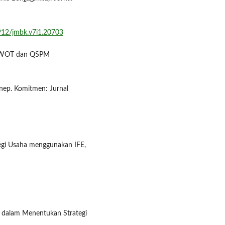
4912/jmbk.v7i1.20703
e SWOT dan QSPM
nep. Komitmen: Jurnal
ategi Usaha menggunakan IFE,
OT dalam Menentukan Strategi