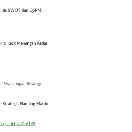
alisis SWOT dan QSPM.
kro Kecil Menengah Kedai
). Perancangan Strategi
trategic Planning Matrix
87/justicb.v4i1.6149