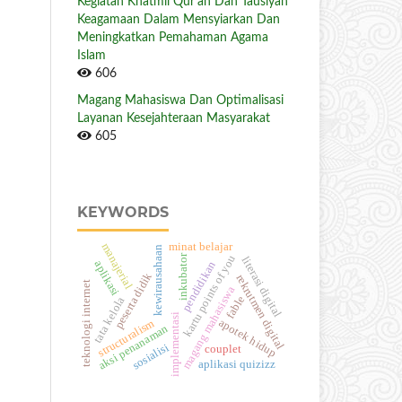
Kegiatan Khatmil Qur’an Dan Tausiyah
Keagamaan Dalam Mensyiarkan Dan
Meningkatkan Pemahaman Agama
Islam
606
Magang Mahasiswa Dan Optimalisasi
Layanan Kesejahteraan Masyarakat
605
KEYWORDS
minat belajar
manajerial
kewirausahaan
inkubator
kartu points of you
literasi digital
aplikasi
pendidikan
peserta didik
rekrutmen digital
teknologi internet
magang mahasiswa
fable
tata kelola
implementasi
apotek hidup
structuralism
aksi penanaman
sosialisi
couplet
aplikasi quizizz