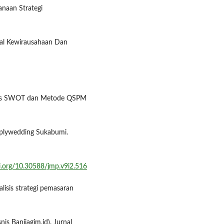
canaan Strategi
al Kewirausahaan Dan
atriks SWOT dan Metode QSPM
plywedding Sukabumi.
oi.org/10.30588/jmp.v9i2.516
nalisis strategi pemasaran
nis Banjjagim.id). Jurnal