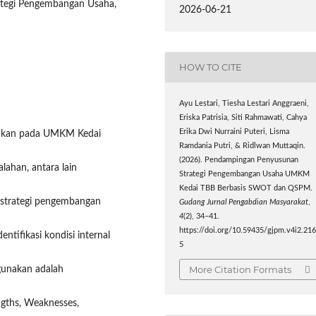
rategi Pengembangan Usaha,
2026-06-21
HOW TO CITE
Ayu Lestari, Tiesha Lestari Anggraeni,
Eriska Patrisia, Siti Rahmawati, Cahya
Erika Dwi Nurraini Puteri, Lisma
anakan pada UMKM Kedai
Ramdania Putri, & Ridlwan Muttaqin.
(2026). Pendampingan Penyusunan
ahan, antara lain
Strategi Pengembangan Usaha UMKM
Kedai TBB Berbasis SWOT dan QSPM.
 strategi pengembangan
Gudang Jurnal Pengabdian Masyarakat
,
4
(2), 34–41.
https://doi.org/10.59435/gjpm.v4i2.21
tifikasi kondisi internal
5
More Citation Formats
gunakan adalah
ngths, Weaknesses,