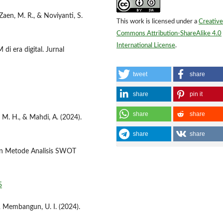
., Zaen, M. R., & Noviyanti, S.
This work is licensed under a
Creative
Commons Attribution-ShareAlike 4.0
International License
.
i era digital. Jurnal
tweet
share
share
pin it
share
share
, M. H., & Mahdi, A. (2024).
share
share
an Metode Analisis SWOT
5
& Membangun, U. I. (2024).