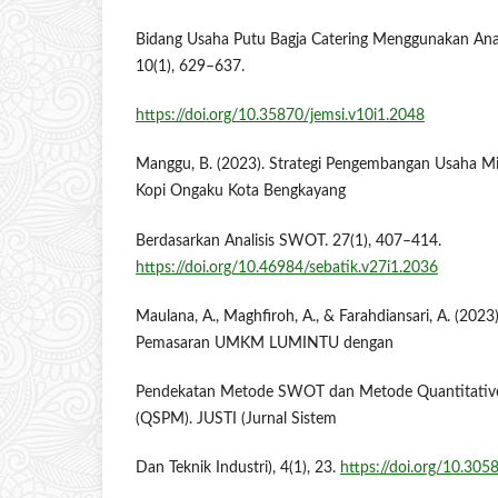
Bidang Usaha Putu Bagja Catering Menggunakan An
10(1), 629–637.
https://doi.org/10.35870/jemsi.v10i1.2048
Manggu, B. (2023). Strategi Pengembangan Usaha Mi
Kopi Ongaku Kota Bengkayang
Berdasarkan Analisis SWOT. 27(1), 407–414.
https://doi.org/10.46984/sebatik.v27i1.2036
Maulana, A., Maghfiroh, A., & Farahdiansari, A. (2023
Pemasaran UMKM LUMINTU dengan
Pendekatan Metode SWOT dan Metode Quantitative S
(QSPM). JUSTI (Jurnal Sistem
Dan Teknik Industri), 4(1), 23.
https://doi.org/10.305