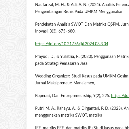
Naufarizal, M. H., & Adi, A. N. (2024). Analisis Peren
Pengembangan Bisnis Pada UMKM Menggunakan
Pendekatan Analisis SWOT Dan Matriks QSPM. Jurn
Inovasi, 3(3), 673–680.
https://doi.org/10.21776/jki.2024.03.3.04
Prayudi, D., & Yulistria, R. (2020). Penggunaan M
pada Strategi Pemasaran Jasa
Wedding Organizer: Studi Kasus pada UMKM Gosim
Jurnal Maksipreneur: Manajemen,
Koperasi, Dan Entrepreneurship, 9(2), 225.
https://d
Putri, M. A., Rahayu, A., & Dirgantari, P. D. (2023). A
menggunakan matriks SWOT, matriks
IFE, matriks EFE, dan matriks IE (Studi kasus pada bis