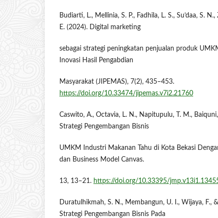
Budiarti, L., Mellinia, S. P., Fadhila, L. S., Su’daa, S. N
E. (2024). Digital marketing
sebagai strategi peningkatan penjualan produk UMKM d
Inovasi Hasil Pengabdian
Masyarakat (JIPEMAS), 7(2), 435–453.
https://doi.org/10.33474/jipemas.v7i2.21760
Caswito, A., Octavia, L. N., Napitupulu, T. M., Baiquni
Strategi Pengembangan Bisnis
UMKM Industri Makanan Tahu di Kota Bekasi Deng
dan Business Model Canvas.
13, 13–21.
https://doi.org/10.33395/jmp.v13i1.1345
Duratulhikmah, S. N., Membangun, U. I., Wijaya, F., 
Strategi Pengembangan Bisnis Pada