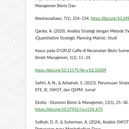
Manajemen Bisnis Dan
Kewirausahaan, 7(1), 224–234.
https://doi.org/10.2
Qanita, A. (2020). Analisis Strategi dengan Metod
(Quantitative Strategic Planning Matrix): Studi
Kasus pada D’GRUZ Caffe di Kecamatan Bluto Sume
Ilmiah Manajemen, 1(2), 11–24.
https://doi.org/10.15575/jim.v1i2.10309
Safitri, A. N., & Arbainah, S. (2023). Perumusan Str
EFE, IE, SWOT, dan QSPM. Jurnal
Ekobis : Ekonomi Bisnis & Manajemen, 13(1), 25–38.
https://doi.org/10.37932/j.e.v13i1.673
Solihah, D. P., & Suherman, A. (2024). Analisis SW