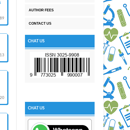
5
AUTHOR FEES
89
CONTACT US
CHAT US
-13
20
CHAT US