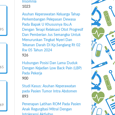
Insomnia
1023
Asuhan Keperawatan Keluarga Tahap
Perkembangan Pelepasan Dewasa
Pada Bapak U Khususnya Ibu.A
-95
Dengan Terapi Relaksasi Otot Progresif
Dan Pemberian Jus Semangka Untuk
Menurunkan Tingkat Nyeri Dan
Tekanan Darah Di Kp.Sangiang Rt 02
Rw 05 Tahun 2024
926
Hubungan Posisi Dan Lama Duduk
-65
Dengan Kejadian Low Back Pain (LBP)
Pada Pekerja
900
Studi Kasus: Asuhan Keperawatan
pada Pasien Tumor Intra Abdomen
893
Penerapan Latihan ROM Pada Pasien
69
Anak Regurgitasi Mitral Dengan
Intoleransi Aktivitas