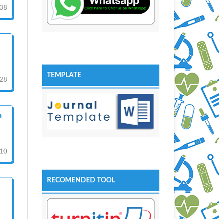
38
TEMPLATE
28
a
10
RECOMENDED TOOL