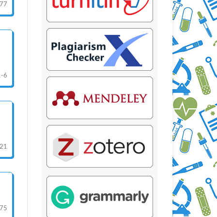
77
1-6
-21
75